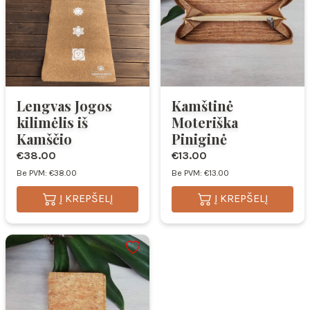
Lengvas Jogos
Kamštinė
kilimėlis iš
Moteriška
Kamščio
Piniginė
€38.00
€13.00
Be PVM: €38.00
Be PVM: €13.00
Į KREPŠELĮ
Į KREPŠELĮ