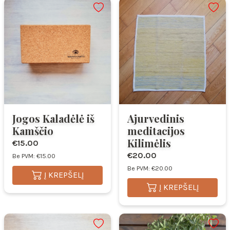
Jogos Kaladėlė iš
Ajurvedinis
Kamščio
meditacijos
Kilimėlis
€15.00
€20.00
Be PVM: €15.00
Be PVM: €20.00
Į KREPŠELĮ
Į KREPŠELĮ