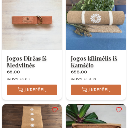
Jogos Diržas iš
Jogos kilimėlis iš
Medvilnės
Kamščio
€9.00
€58.00
Be PVM: €9.00
Be PVM: €58.00
Į KREPŠELĮ
Į KREPŠELĮ