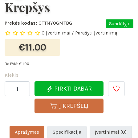
Krepšys
Prekės kodas:
CTTNYOGMTBG
Sandėlyje
0 įvertinimai
/
Parašyti įvertinimą
€11.00
Be PVM:
€11.00
Kiekis
PIRKTI DABAR
Į KREPŠELĮ
Aprašymas
Specifikacija
Įvertinimai (0)