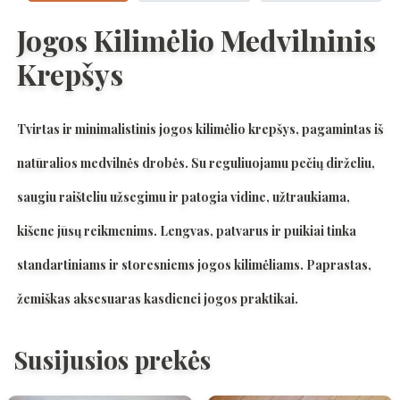
Jogos Kilimėlio Medvilninis
Krepšys
Tvirtas ir minimalistinis jogos kilimėlio krepšys, pagamintas iš
natūralios medvilnės drobės. Su reguliuojamu pečių dirželiu,
saugiu raišteliu užsegimu ir patogia vidine, užtraukiama,
kišene jūsų reikmenims. Lengvas, patvarus ir puikiai tinka
standartiniams ir storesniems jogos kilimėliams. Paprastas,
žemiškas aksesuaras kasdienei jogos praktikai.
Susijusios prekės