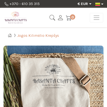
+370 - 610 35 315
€ EUR
0
Jogos Kilimėlio Krepšys